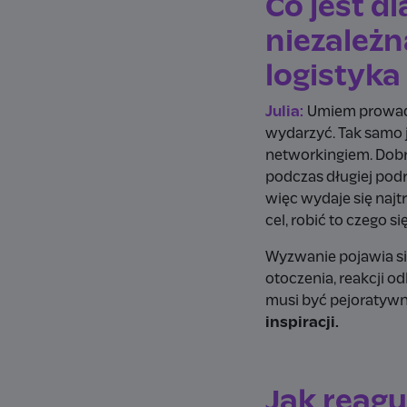
Co jest d
niezależn
logistyka
Julia:
Umiem prowadzi
wydarzyć. Tak samo j
networkingiem. Dobrz
podczas długiej podr
więc wydaje się najt
cel, robić to czeg
Wyzwanie pojawia się
otoczenia, reakcji od
musi być pejoratywne
inspiracji.
Jak reagu