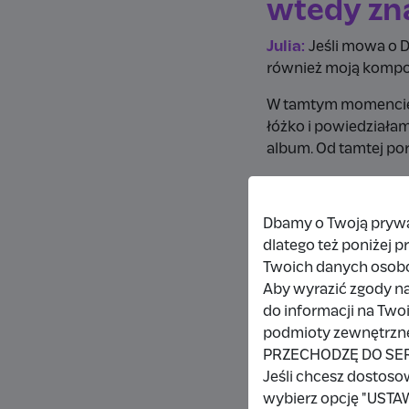
wtedy zna
Julia:
Jeśli mowa o D
również moją kompoz
W tamtym momencie n
łóżko i powiedziałam
album. Od tamtej por
Z jednej strony czuła
przeznaczeniem, w k
Dbamy o Twoją prywat
Chyba najbardziej w
dlatego też poniżej 
solistycznej wersji, 
Twoich danych osob
stały się przepustką
Aby wyrazić zgody na
jednej osoby, a nie 
do informacji na Two
podmioty zewnętrzne,
PRZECHODZĘ DO SE
Co w Twoj
Jeśli chcesz dostoso
wybierz opcję "US
coś, czeg