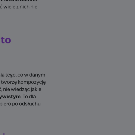
ć wiele z nich nie
 to
nia tego, co w danym
aj tworzę kompozycję
 nie wiedząc jakie
czywistym
. To dla
piero po odsłuchu