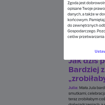
Zgoda jest dobrowol
Ciebie sa
opisane Twoje prawo 
danych, a także w d
Julia:
Prawdopodobnie
końcowym. Pamiętaj,
powodu bycia
. Mog
do zewnętrznych odbi
rzeczywistości, mogę
Gospodarczego. Pozo
wydawało mi się, że 
celów przetwarzania 
odtwarzasz muzykę,
Usta
Jak dziś 
Bardziej 
„zrobiłab
Julia:
Mała Jula bard
smutkami, celebracj
teraz zrobiłabym co
doświadczeniach, a n