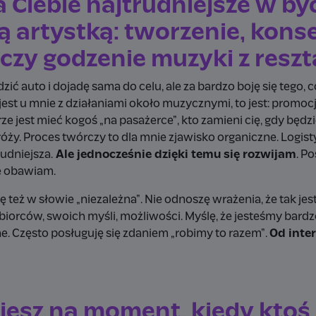
la Ciebie najtrudniejsze w by
ą artystką: tworzenie, kon
 czy godzenie muzyki z reszt
ć auto i dojadę sama do celu, ale za bardzo boję się tego, 
est u mnie z działaniami około muzycznymi, to jest: promoc
e jest mieć kogoś „na pasażerce”, kto zamieni cię, gdy będ
óży. Proces twórczy to dla mnie zjawisko organiczne. Logisty
rudniejsza.
Ale jednocześnie dzięki temu się rozwijam
. P
o się obawiam.
 też w słowie „niezależna”. Nie odnoszę wrażenia, że tak je
biorców, swoich myśli, możliwości. Myślę, że jesteśmy bardzo 
. Często posługuję się zdaniem „robimy to razem”.
Od inter
jesz na moment, kiedy ktoś