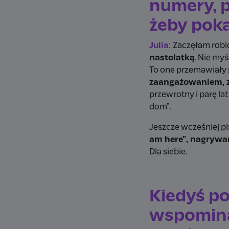
numery, p
żeby pok
Julia:
Zaczęłam robi
nastolatką
. Nie my
To one przemawiały 
zaangażowaniem, z
przewrotny i parę l
dom”.
Jeszcze wcześniej pi
am here”, nagrywa
Dla siebie.
Kiedyś po
wspominas