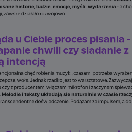
sane historie, ludzie, emocje, myśli, wydarzenia
- a cho
ji, zawsze działało rozwojowo.
da u Ciebie proces pisania -
apanie chwili czy siadanie z
 intencją
tencjonalna chęć robienia muzyki, czasami potrzeba wyraże
zepcze, woła. Jednak rzadko jest to warsztatowe. Zazwycz
 czy z producentem, włączam mikrofon i zaczynam śpiewać,
.
Melodie i teksty układają się naturalnie w czasie rze
transcendentne doświadczenie. Podążam za impulsem, a do