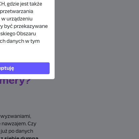
 gdzie jest także
 przetwarzania
 w urządzeniu
prostu.
Tworzę z
ły być przekazywane
jonuję w innej
jskiego Obszaru
czność. Choć kiedyś
ich danych w tym
ie słuchasz - zawsze
ptuję
umery?
ą, wyzwaniami,
ę nawzajem. Czy
 już po danych
z siebie dumna.