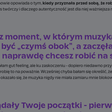
mowie opowiada o tym,
kiedy przyznała przed sobą, że ro
s twórczy i dlaczego autentyczność jest dla niej ważniejsza 
z moment, w którym muzyk
 być „czymś obok”, a zaczęł
 naprawdę chcesz robić na 
łam gut feeling, ale ku zaskoczeniu - dopiero niedawno prz
 robię to na poważnie. Wcześniej chyba bałam się określić, ż
 okazało się, że muzyka nigdy nie miała zamiaru mnie bloko
dały Twoje początki - pier