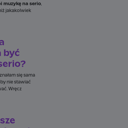
bi muzykę na serio
,
niż jakakolwiek
a
a być
serio?
yznałam się sama
eby nie stawiać
wać. Wręcz
wsze