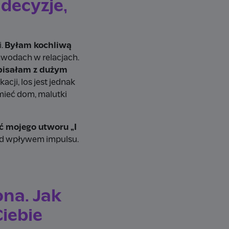
decyzje,
i.
Byłam kochliwą
zawodach w relacjach.
pisałam z dużym
acji, los jest jednak
mieć dom, malutki
 mojego utworu „I
od wpływem impulsu.
ona. Jak
iebie