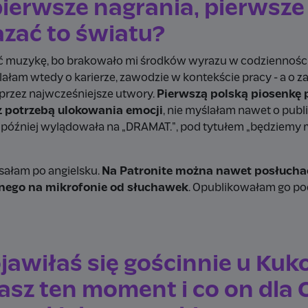
ierwsze nagrania, pierwsze 
azać to światu?
ć muzykę, bo brakowało mi środków wyrazu w codziennośc
ślałam wtedy o karierze, zawodzie w kontekście pracy - a o 
przez najwcześniejsze utwory.
Pierwszą polską piosenkę 
 potrzebą ulokowania emocji
, nie myślałam nawet o publik
at później wylądowała na „DRAMAT.”, pod tytułem „będziemy 
sałam po angielsku.
Na Patronite można nawet posłuchać
nego na mikrofonie od słuchawek
. Opublikowałam go p
jawiłaś się gościnnie u Kuk
z ten moment i co on dla C