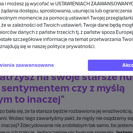
na i możesz ją wycofać w USTAWIENIACH ZAAWANSOWANYCH,
mej?
żądania dostępu, sprostowania, usunięcia lub ograniczenia
owolnym momencie za pomocą ustawień Twojej przeglądarki
 to będzie bardzo cliché, ale nie wyzbędę się: prawdy. Po 
 że w zależności od Twoich ustawień, Twoje dane będą mog
ę nie zgadzać się z realiami, mogę wyobrażać sobie, że funkc
orców danych z państw trzecich tj. z państw spoza Europe
 polemizować z codziennością, ale to wszystko, to autenty
stałe szczegółowe informacje na temat przetwarzania Two
to możliwe -
nie mogę oddzielić siebie od siebie
. Jeśli mn
znajdują się w naszej polityce prywatności.
 która odtwarza moje przestrzenie.
wienia zaawansowane
Akce
patrzysz na swoje starsze n
z sentymentem czy z myślą
ym to inaczej”
zo bała się, że ta starsza będzie rozbawiona jej wrażliwości
ami. Wobec tego zawarłyśmy pakt, że nigdy nie osądzamy si
ś inaczej? Zdecydowanie nie zrobiłabym tak samo, bo jestem
ie w ich trakcie. Jednocześnie nic bym nie zmieniła.
Jestem 