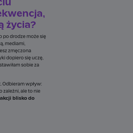
ciu
sekwencja,
ą życia?
co po drodze może się
ją, mediami,
ziesz zmęczona
ki dopiero się uczę,
ostawiłam sobie za
st. Odbieram wpływ:
zależni, ale to nie
akcji blisko do