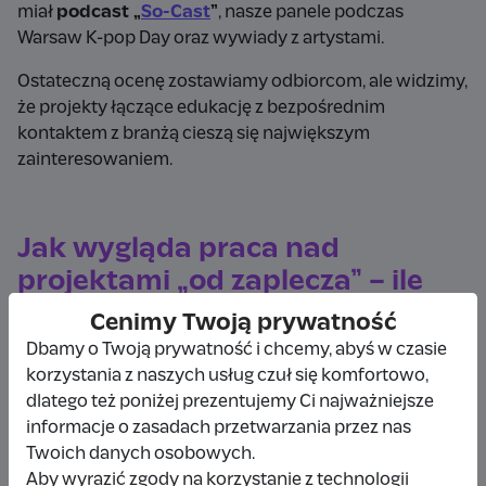
miał
podcast „
So-Cast
”
, nasze panele podczas
Warsaw K-pop Day oraz wywiady z artystami.
Ostateczną ocenę zostawiamy odbiorcom, ale widzimy,
że projekty łączące edukację z bezpośrednim
kontaktem z branżą cieszą się największym
zainteresowaniem.
Jak wygląda praca nad
projektami „od zaplecza” – ile
osób jest w to zaangażowanych
Cenimy Twoją prywatność
i jak dzielicie się zadaniami?
Dbamy o Twoją prywatność i chcemy, abyś w czasie
korzystania z naszych usług czuł się komfortowo,
Wiktoria:
Zespół fundacji liczy około 10 osób –
dlatego też poniżej prezentujemy Ci najważniejsze
wliczając stałe członkinie oraz wolontariuszki. Zarząd i
informacje o zasadach przetwarzania przez nas
rada nadzorują projekty, choć jako prezes biorę na
Twoich danych osobowych.
siebie największą odpowiedzialność decyzyjną.
Aby wyrazić zgody na korzystanie z technologii