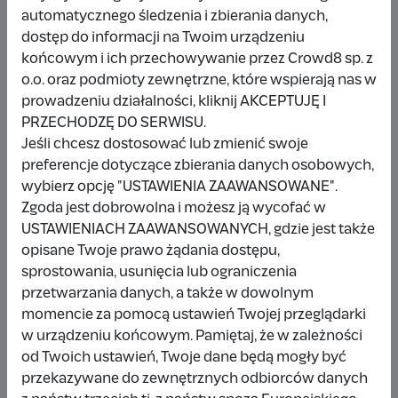
automatycznego śledzenia i zbierania danych,
Jednocześnie każda z nas ma swoją rolę i obszar
dostęp do informacji na Twoim urządzeniu
odpowiedzialności. Pracujemy zespołowo, wspieramy
końcowym i ich przechowywanie przez Crowd8 sp. z
się i rozwijamy razem. Jesteśmy w podobnym składzie
o.o. oraz podmioty zewnętrzne, które wspierają nas w
od prawie dwóch lat i uważam, że to ogromna wartość
prowadzeniu działalności, kliknij AKCEPTUJĘ I
– tworzymy zgrany, ambitny i kompetentny zespół.
PRZECHODZĘ DO SERWISU.
Jestem za to bardzo wdzięczna. Tak samo za Kasię i
Jeśli chcesz dostosować lub zmienić swoje
Elizę, które od odeszły z fundacji i rozwijają się
preferencje dotyczące zbierania danych osobowych,
indywidualnie.
Krówka została stworzona z każdej z
wybierz opcję "USTAWIENIA ZAAWANSOWANE".
nas i dzięki temu jest unikalna i ma wartości,
Zgoda jest dobrowolna i możesz ją wycofać w
którymi kierujemy się do dzisiaj.
USTAWIENIACH ZAAWANSOWANYCH, gdzie jest także
opisane Twoje prawo żądania dostępu,
Z jakimi wyzwaniami najczęściej
sprostowania, usunięcia lub ograniczenia
mierzy się fundacja działająca w
przetwarzania danych, a także w dowolnym
momencie za pomocą ustawień Twojej przeglądarki
obszarze kultury i edukacji?
w urządzeniu końcowym. Pamiętaj, że w zależności
Wiktoria:
Największym wyzwaniem są
fundusze
.
od Twoich ustawień, Twoje dane będą mogły być
Projekty medialne i eventowe wymagają zaplecza
przekazywane do zewnętrznych odbiorców danych
finansowego, a jako młoda organizacja budujemy je